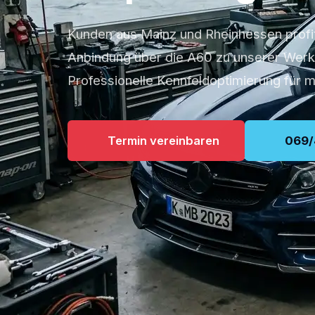
Kunden aus Mainz und Rheinhessen profit
Anbindung über die A60 zu unserer Werkst
Professionelle Kennfeldoptimierung für 
Termin vereinbaren
069/