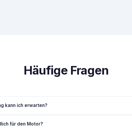
Häufige Fragen
ng kann ich erwarten?
n): 5-12%, Turbo-Diesel: 20-35%, Turbo-Benziner: bis zu 50%. 
dlich für den Motor?
rzeugmodell ab.