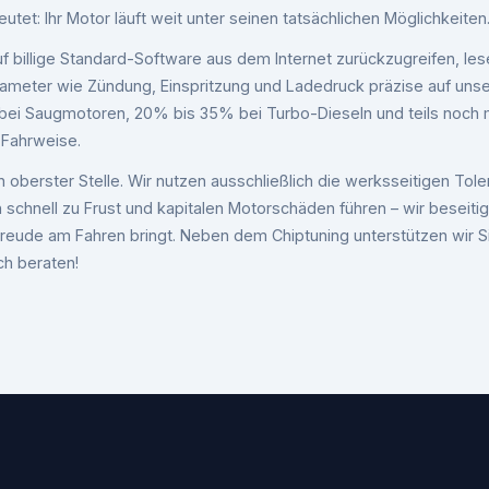
eutet: Ihr Motor läuft weit unter seinen tatsächlichen Möglichkeiten
f billige Standard-Software aus dem Internet zurückzugreifen, le
meter wie Zündung, Einspritzung und Ladedruck präzise auf unse
 bei Saugmotoren, 20% bis 35% bei Turbo-Dieseln und teils noch 
 Fahrweise.
an oberster Stelle. Wir nutzen ausschließlich die werksseitigen To
 schnell zu Frust und kapitalen Motorschäden führen – wir besei
die Freude am Fahren bringt. Neben dem Chiptuning unterstützen wir
ch beraten!