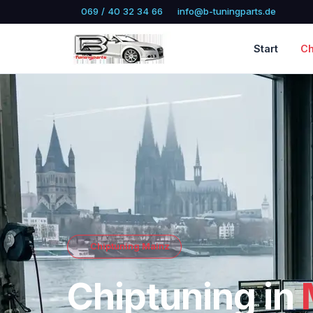
069 / 40 32 34 66
info@b-tuningparts.de
Start
Ch
Chiptuning Mainz
Chiptuning in