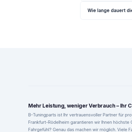
Seriöses Chiptuning nu
Wie lange dauert d
entwickeln unsere So
Die Programmierung da
Mehr Leistung, weniger Verbrauch – Ihr C
B-Tuningparts ist Ihr vertrauensvoller Partner für 
Frankfurt-Rödelheim garantieren wir Ihnen höchste
Fahrgefühl? Genau das machen wir möglich. Viele F