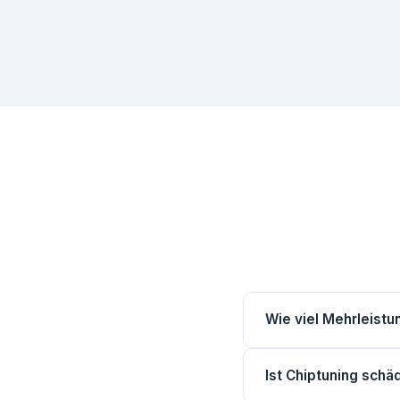
Wie viel Mehrleistu
Benziner (Saugmotore
Ist Chiptuning schä
hängen von Ihrem Fah