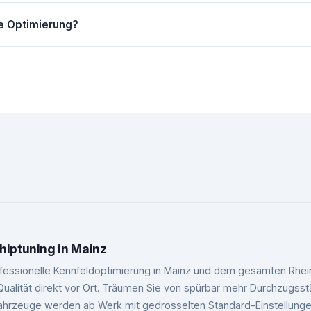
tzt werksseitige Reserven und ist bei professioneller Durchführun
ie Optimierung?
ftware auf dem Rollenprüfstand.
uert in der Regel 1-3 Stunden, je nach Fahrzeugmodell.
hiptuning in Mainz
professionelle Kennfeldoptimierung in Mainz und dem gesamten Rhei
 Qualität direkt vor Ort. Träumen Sie von spürbar mehr Durchzug
ahrzeuge werden ab Werk mit gedrosselten Standard-Einstellungen 